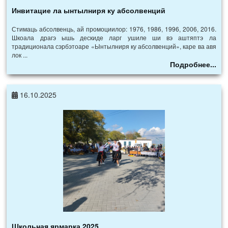
Инвитацие ла ынтылниря ку абсолвенций
Стимаць абсолвенць, ай промоциилор: 1976, 1986, 1996, 2006, 2016.
Шкоала драгэ ышь дескиде ларг ушиле ши вэ аштяптэ ла
традиционала сэрбэтоаре «Ынтылниря ку абсолвенций», каре ва авя
лок ...
Подробнее...
16.10.2025
Школьная ярмарка 2025