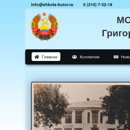
info@shkola-butor.ru
0 (210) 7-32-19
МО
Григо
Главное
Коллектив
Ново