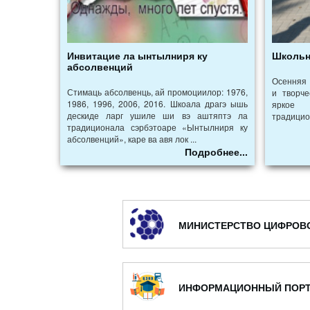
Инвитацие ла ынтылниря ку
Школьн
абсолвенций
Осенняя 
Стимаць абсолвенць, ай промоциилор: 1976,
и творч
1986, 1996, 2006, 2016. Шкоала драгэ ышь
яркое 
дескиде ларг ушиле ши вэ аштяптэ ла
традицио
традиционала сэрбэтоаре «Ынтылниря ку
абсолвенций», каре ва авя лок ...
Подробнее...
МИНИСТЕРСТВО ЦИФРОВ
ИНФОРМАЦИОННЫЙ ПОРТ