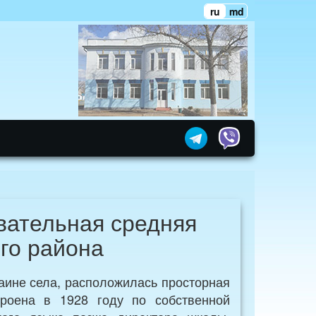
ru
md
вательная средняя
го района
раине села, расположилась просторная
роена в 1928 году по собственной